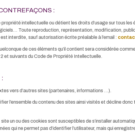
 CONTREFAÇONS :
e propriété intellectuelle ou détient les droits d’usage sur tous l
giciels… Toute reproduction, représentation, modification, public
 est interdite, sauf autorisation écrite préalable à l’email :
contac
n quelconque de ces éléments qu’il contient sera considérée comme
 et suivants du Code de Propriété Intellectuelle.
:
xtes vers d’autres sites (partenaires, informations …).
fier l’ensemble du contenu des sites ainsi visités et décline donc
 le site un ou des cookies sont susceptibles de s’installer automat
ées qui ne permet pas d’identifier l’utilisateur, mais qui enregistr