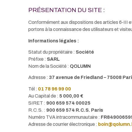
PRÉSENTATION DU SITE :
Conformément aux dispositions des articles 6-III e
portons à la connaissance des utilisateurs et visiteu
Informations légales :
Statut du propriétaire :
Société
Préfixe :
SARL
Nom de la Société :
QOLUMN
Adresse :
37 avenue de Friedland
– 75008 Pari
Tél :
01 78 96 99 00
Au Capital de :
5 000,00 €
SIRET :
900 659 574 00025
R.C.S. :
900 659 574 R.C.S. Paris
Numéro TVA intracommunautaire :
FR84900659
Adresse de courrier électronique :
boin@qolumn.