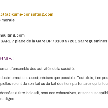
ct(at)kume-consulting.com
 morale
nsulting.com
t SARL 7 place de la Gare BP 70109 57201 Sarreguemine
NIS :
ernant l’ensemble des activités de la société.
site des informations aussi précises que possible. Toutefois, il ne 
’elles soient de son fait ou du fait des tiers partenaires qui lui fo
données à titre indicatif, sont non exhaustives, et sont susceptib
 en ligne.