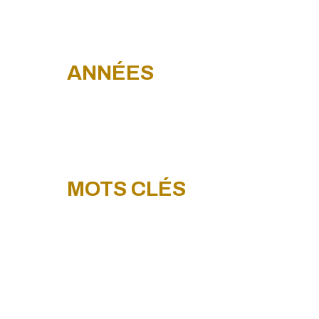
ÉVÈNEMENTS
ANNÉES
NOVEMBRE 2022
DÉCEMBRE 2022
MOTS CLÉS
ALIMENTATION
SANTÉ & BEAUTÉ
PRODUIT DE CONSOMMATION
NOVEL FOOD