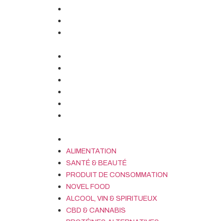
SÉCURITÉ
CONFORMITÉ
LOYAUTÉ & PRATIQUES
TROMPEUSES
ÉTIQUETAGE
SANCTIONS
DROIT FRANÇAIS
DROIT EUROPÉEN
ÉCONOMIE CIRCULAIRE
ALLÉGATIONS
ENVIRONNEMENTALES
ORIGINE DES PRODUITS
ALIMENTATION
SANTÉ & BEAUTÉ
PRODUIT DE CONSOMMATION
NOVEL FOOD
ALCOOL, VIN & SPIRITUEUX
CBD & CANNABIS