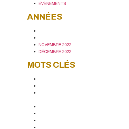
ÉVÈNEMENTS
ANNÉES
NOVEMBRE 2022
DÉCEMBRE 2022
NOVEMBRE 2022
DÉCEMBRE 2022
MOTS CLÉS
ALIMENTATION
SANTÉ & BEAUTÉ
PRODUIT DE
CONSOMMATION
NOVEL FOOD
ALCOOL, VIN & SPIRITUEUX
CBD & CANNABIS
PROTÉINES ALTERNATIVES