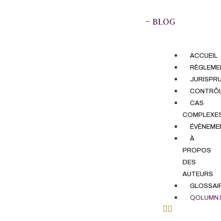
– BLOG
ACCUEIL
RÈGLEME
JURISPR
CONTRÔ
CAS
COMPLEXE
ÉVÈNEME
À
PROPOS
DES
AUTEURS
GLOSSAI
QOLUMN.