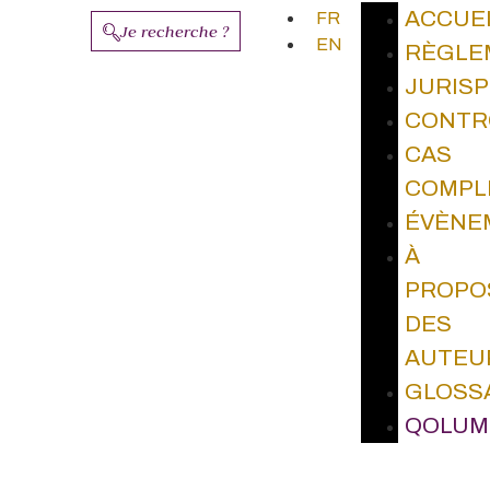
ACCUE
FR
Je recherche ?
EN
RÈGLE
JURIS
CONTR
CAS
COMPL
ÉVÈNE
À
PROPO
DES
AUTEU
GLOSS
QOLUM