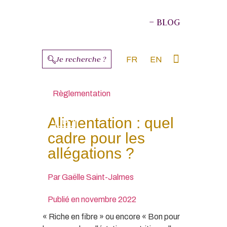
– BLOG
Je recherche ?
FR
EN
À PROPOS DES AUTEURS
Règlementation
Alimentation : quel
cadre pour les
allégations ?
Par
Gaëlle Saint-Jalmes
Publié en
novembre 2022
« Riche en fibre » ou encore « Bon pour