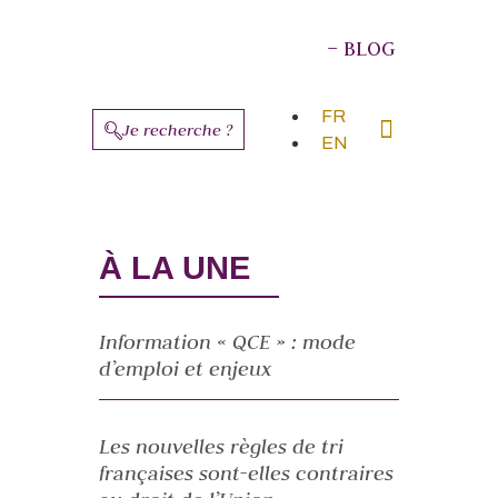
– BLOG
FR
Je recherche ?
EN
À PROPOS DES AUTEURS
À LA UNE
Information « QCE » : mode
d’emploi et enjeux
Les nouvelles règles de tri
françaises sont-elles contraires