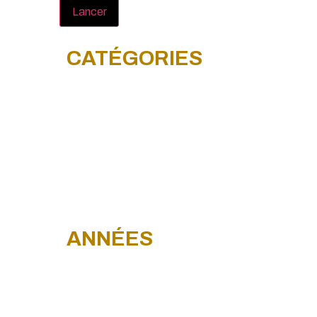
Lancer
CATÉGORIES
RÈGLEMENTATION
JURISPRUDENCES
CONTRÔLES
CAS COMPLEXES
ÉVÈNEMENTS
ANNÉES
NOVEMBRE 2022
DÉCEMBRE 2022