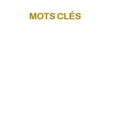
MOTS CLÉS
ALIMENTATION
SANTÉ & BEAUTÉ
PRODUIT DE CONSOMMATION
NOVEL FOOD
ALCOOL, VIN & SPIRITUEUX
CBD & CANNABIS
PROTÉINES ALTERNATIVES
SÉCURITÉ
CONFORMITÉ
LOYAUTÉ & PRATIQUES TROMPEUSES