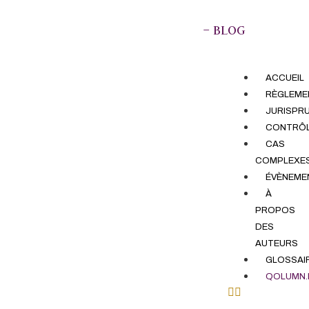
– BLOG
ACCUEIL
RÈGLEME
JURISPR
CONTRÔ
CAS
COMPLEXE
ÉVÈNEME
À
PROPOS
DES
AUTEURS
GLOSSAI
QOLUMN.