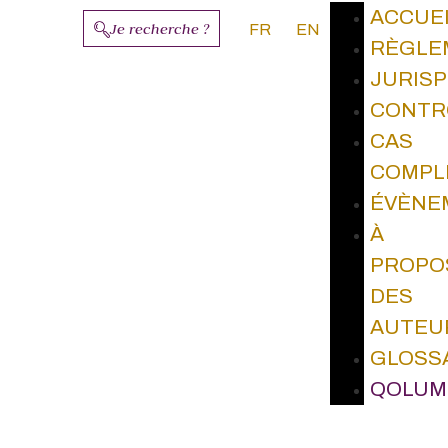
ACCUE
Je recherche ?
FR
EN
RÈGLE
JURIS
CONTR
CAS
COMPL
ÉVÈNE
À
PROPO
DES
AUTEU
GLOSS
QOLUM